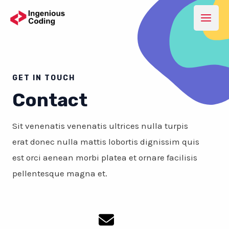
Skip
to
Mai
content
Men
GET IN TOUCH
Contact
Sit venenatis venenatis ultrices nulla turpis
erat donec nulla mattis lobortis dignissim quis
est orci aenean morbi platea et ornare facilisis
pellentesque magna et.